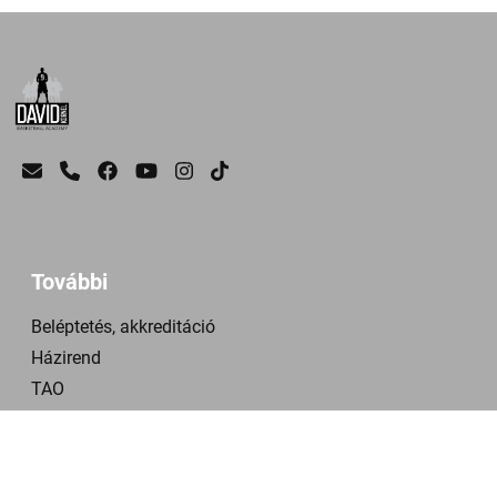
További
Beléptetés, akkreditáció
Házirend
TAO