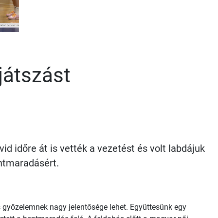
játszást
id időre át is vették a vezetést és volt labdájuk
entmaradásért.
s győzelemnek nagy jelentősége lehet. Együttesünk egy