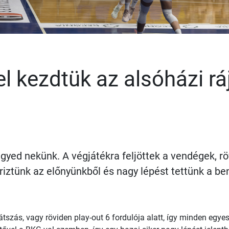
kezdtük az alsóházi rá
gyed nekünk. A végjátékra feljöttek a vendégek, röv
riztünk az előnyünkből és nagy lépést tettünk a b
szás, vagy röviden play-out 6 fordulója alatt, így minden egye