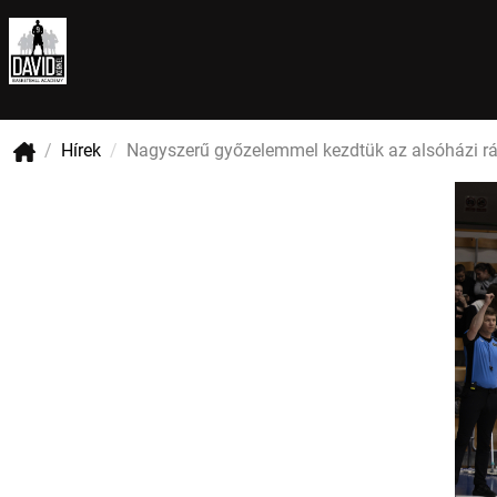
Hírek
Nagyszerű győzelemmel kezdtük az alsóházi rá