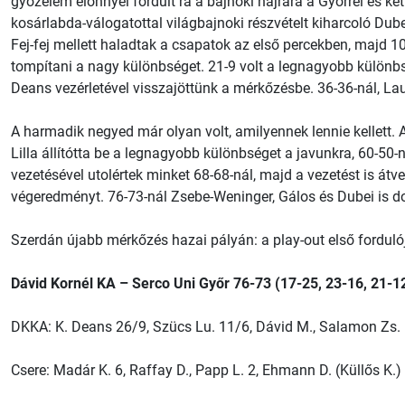
győzelem előnnyel fordult rá a bajnoki hajrára a Győrrel és ke
kosárlabda-válogatottal világbajnoki részvételt kiharcoló Dub
Fej-fej mellett haladtak a csapatok az első percekben, majd 10
tompítani a nagy különbséget. 21-9 volt a legnagyobb különbség
Deans vezérletével visszajöttünk a mérkőzésbe. 36-36-nál, Lauf
A harmadik negyed már olyan volt, amilyennek lennie kellett. 
Lilla állítótta be a legnagyobb különbséget a javunkra, 60-50-
vezetésével utolértek minket 68-68-nál, majd a vezetést is átv
végeredményt. 76-73-nál Zsebe-Weninger, Gálos és Dubei is do
Szerdán újabb mérkőzés hazai pályán: a play-out első forduló
Dávid Kornél KA – Serco Uni Győr 76-73 (17-25, 23-16, 21-1
DKKA: K. Deans 26/9, Szücs Lu. 11/6, Dávid M., Salamon Zs. 
Csere: Madár K. 6, Raffay D., Papp L. 2, Ehmann D. (Küllős K.)