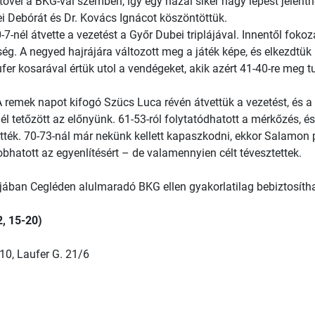
ttővel a BKG-val szemben, így egy hazai siker nagy lépést jelent
ei Debórát és Dr. Kovács Ignácot köszöntöttük.
-7-nél átvette a vezetést a Győr Dubei triplájával. Innentől fok
. A negyed hajrájára változott meg a játék képe, és elkezdtük l
er kosarával értük utol a vendégeket, akik azért 41-40-re meg tu
A remek napot kifogó Szücs Luca révén átvettük a vezetést, és a
nél tetőzött az előnyünk. 61-53-ról folytatódhatott a mérkőzés, 
ették. 70-73-nál már nekünk kellett kapaszkodni, ekkor Salamon po
bhatott az egyenlítésért – de valamennyien célt tévesztettek.
jában Cegléden alulmaradó BKG ellen gyakorlatilag bebiztosítha
2, 15-20)
10, Laufer G. 21/6